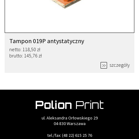
Tampon 019P antystatyczny
netto: 118,50 zł
brutto: 145,76 zł
szczegóły
ul. Aleksandra Orłowskiego 29
04-830 Warszawa
tel./fax: (48 22) 615 25 76