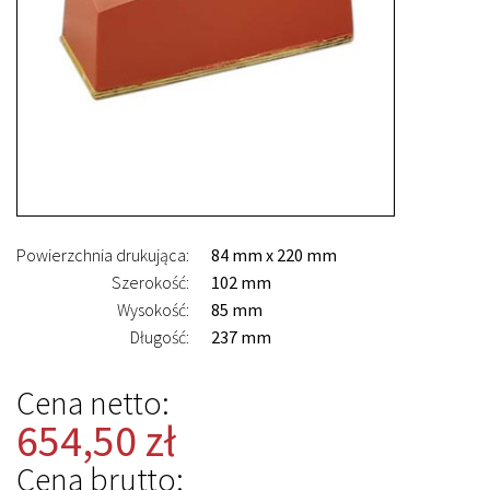
Powierzchnia drukująca:
84 mm x 220 mm
Szerokość:
102 mm
Wysokość:
85 mm
Długość:
237 mm
Cena netto:
654,50 zł
Cena brutto: