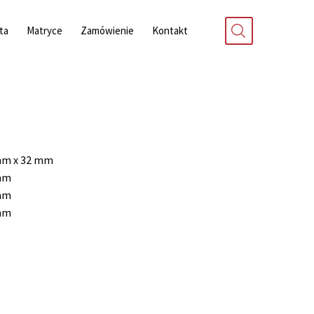
ta
Matryce
Zamówienie
Kontakt
mm x 32 mm
mm
mm
mm