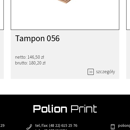
Tampon 056
netto: 146,50 zł
brutto: 180,20 zł
szczegóły
 29
tel./fax: (48 22) 615 25 76
polion