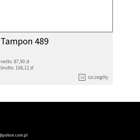
Tampon 489
netto: 87,90 zł
brutto: 108,12 zł
szczegóły
@polion.com.pl